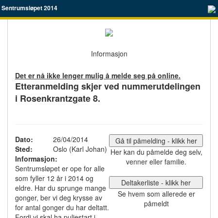
Sentrumsløpet 2014
Informasjon
Det er nå ikke lenger mulig å melde seg på online.
Etteranmelding skjer ved nummerutdelingen
i Rosenkrantzgate 8.
Dato:
26/04/2014
Gå til påmelding - klikk her
Sted:
Oslo (Karl Johan)
Her kan du påmelde deg selv,
Informasjon:
venner eller familie.
Sentrumsløpet er ope for alle
som fyller 12 år i 2014 og
Deltakerliste - klikk her
eldre. Har du sprunge mange
Se hvem som allerede er
gonger, ber vi deg krysse av
påmeldt
for antal gonger du har deltatt.
Fordi vi skal ha puljestart i