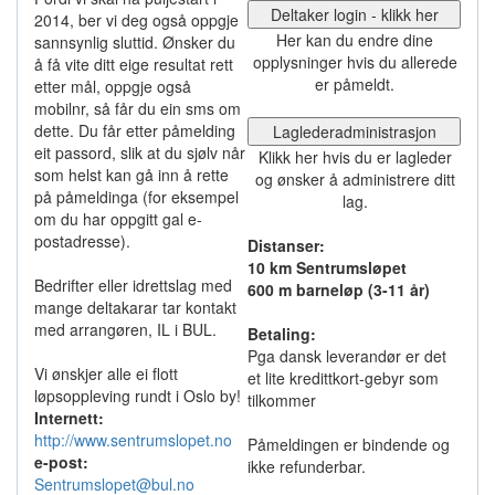
Deltaker login - klikk her
2014, ber vi deg også oppgje
Her kan du endre dine
sannsynlig sluttid. Ønsker du
opplysninger hvis du allerede
å få vite ditt eige resultat rett
er påmeldt.
etter mål, oppgje også
mobilnr, så får du ein sms om
dette. Du får etter påmelding
Laglederadministrasjon
eit passord, slik at du sjølv når
Klikk her hvis du er lagleder
som helst kan gå inn å rette
og ønsker å administrere ditt
på påmeldinga (for eksempel
lag.
om du har oppgitt gal e-
postadresse).
Distanser:
10 km Sentrumsløpet
Bedrifter eller idrettslag med
600 m barneløp (3-11 år)
mange deltakarar tar kontakt
med arrangøren, IL i BUL.
Betaling:
Pga dansk leverandør er det
Vi ønskjer alle ei flott
et lite kredittkort-gebyr som
løpsoppleving rundt i Oslo by!
tilkommer
Internett:
http://www.sentrumslopet.no
Påmeldingen er bindende og
e-post:
ikke refunderbar.
Sentrumslopet@bul.no