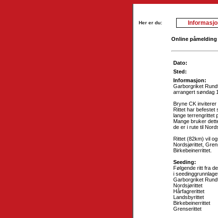
Informasjo
Her er du:
Online påmelding 
Dato:
Sted:
Informasjon:
Garborgriket Rundt
arrangert søndag 1
Bryne CK inviterer 
Rittet har befestet
lange terrengrittet
Mange bruker dett
de er i rute til Nor
Rittet (82km) vil og
Nordsjørittet, Gren
Birkebeinerrittet.
Seeding:
Følgende ritt fra d
i seedinggrunnlage
Garborgriket Rund
Nordsjørittet
Hårfagrerittet
Landsbyrittet
Birkebeinerrittet
Grenserittet