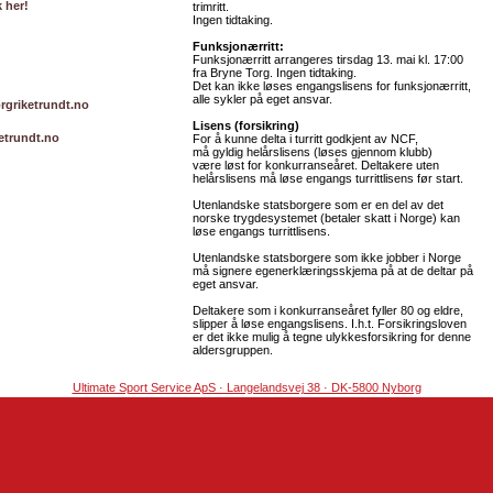
k her!
trimritt.
Ingen tidtaking.
Funksjonærritt:
Funksjonærritt arrangeres tirsdag 13. mai kl. 17:00
fra Bryne Torg. Ingen tidtaking.
Det kan ikke løses engangslisens for funksjonærritt,
alle sykler på eget ansvar.
rgriketrundt.no
Lisens (forsikring)
etrundt.no
For å kunne delta i turritt godkjent av NCF,
må gyldig helårslisens (løses gjennom klubb)
være løst for konkurranseåret. Deltakere uten
helårslisens må løse engangs turrittlisens før start.
Utenlandske statsborgere som er en del av det
norske trygdesystemet (betaler skatt i Norge) kan
løse engangs turrittlisens.
Utenlandske statsborgere som ikke jobber i Norge
må signere egenerklæringsskjema på at de deltar på
eget ansvar.
Deltakere som i konkurranseåret fyller 80 og eldre,
slipper å løse engangslisens. I.h.t. Forsikringsloven
er det ikke mulig å tegne ulykkesforsikring for denne
aldersgruppen.
Ultimate Sport Service ApS · Langelandsvej 38 · DK-5800 Nyborg