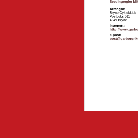
Seedingregler kli
Arrangør:
Bryne Cykleklubb
Postboks 511
4349 Bryne
Internett:
http://www.garbo
e-post:
post@garborgrik