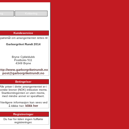
ing
Kvittering
Kundeservice
pørsmål om arrangementet rettes til:
Garborgriket Rundt 2014
Bryne Cykleklubb
Postboks 511
4349 Bryne
ttp://www.garborgriketrundt.no
post@garborgriketrundt.no
Betingelser
Alle priser i dette arrangementet er i
norske kroner (NOK) inklusive moms.
Startkontingenten er uten moms,
med mindre annet er spesifisert.
Ytterligere informasjon kan sees ved
klikk her
å klikke her:
Registreringer
Du har for tiden ingen fullførte
registreringer.