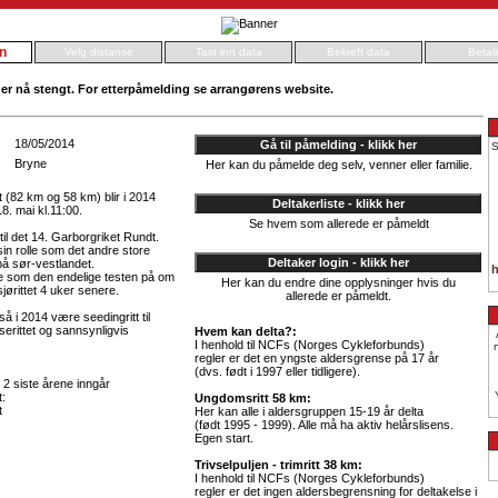
n
Velg distanse
Tast inn data
Bekreft data
Betal
er nå stengt. For etterpåmelding se arrangørens website.
18/05/2014
Gå til påmelding - klikk her
S
Bryne
Her kan du påmelde deg selv, venner eller familie.
 (82 km og 58 km) blir i 2014
Deltakerliste - klikk her
8. mai kl.11:00.
Se hvem som allerede er påmeldt
til det 14. Garborgriket Rundt.
 sin rolle som det andre store
Deltaker login - klikk her
 på sør-vestlandet.
h
e som den endelige testen på om
Her kan du endre dine opplysninger hvis du
dsjørittet 4 uker senere.
allerede er påmeldt.
så i 2014 være seedingritt til
serittet og sannsynligvis
Hvem kan delta?:
I henhold til NCFs (Norges Cykleforbunds)
regler er det en yngste aldersgrense på 17 år
(dvs. født i 1997 eller tidligere).
e 2 siste årene inngår
t:
Ungdomsritt 58 km:
t
Her kan alle i aldersgruppen 15-19 år delta
(født 1995 - 1999). Alle må ha aktiv helårslisens.
Egen start.
Trivselpuljen - trimritt 38 km:
I henhold til NCFs (Norges Cykleforbunds)
regler er det ingen aldersbegrensning for deltakelse i