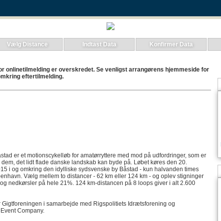
Vælg Distance
Indtast Data
Konfirmer Data
for onlinetilmelding er overskredet. Se venligst arrangørens hjemmeside for
mkring eftertilmelding.
stad er et motionscykelløb for amatørryttere med mod på udfordringer, som er
nd dem, det lidt flade danske landskab kan byde på. Løbet køres den 20.
5 i og omkring den idylliske sydsvenske by Båstad - kun halvanden times
benhavn. Vælg mellem to distancer - 62 km eller 124 km - og oplev stigninger
 og nedkørsler på hele 21%. 124 km-distancen på 8 loops giver i alt 2.600
r Gigtforeningen i samarbejde med Rigspolitiets Idrætsforening og
Event Company.