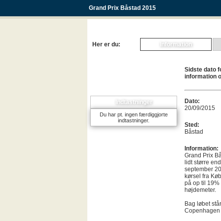
Grand Prix Båstad 2015
Her er du:
Information
Sidste dato 
information o
Dato:
Indtastninger
20/09/2015
Du har pt. ingen færdiggjorte
indtastninger.
Sted:
Båstad
Information:
Grand Prix Bå
lidt større e
september 201
kørsel fra Kø
på op til 19%
højdemeter.
Bag løbet stå
Copenhagen 