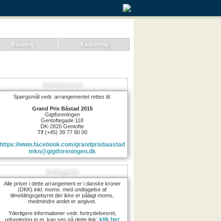
Betaling
Kvittering
Kundeservice
Spørgsmål vedr. arrangementet rettes til:
Grand Prix Båstad 2015
Gigtforeningen
Gentoftegade 118
DK-2820 Gentofte
Tlf (+45) 39 77 80 00
https://www.facebook.com/grandprixbaastad
mkn@gigtforeningen.dk
Betingelser
Alle priser i dette arrangement er i danske kroner
(DKK) inkl. moms. med undtagelse af
tilmeldingsgebyret der ikke er pålagt moms,
medmindre andet er angivet.
Yderligere informationer vedr. fortrydelsesret,
klik her
refundering m.m. kan ses på dette link: