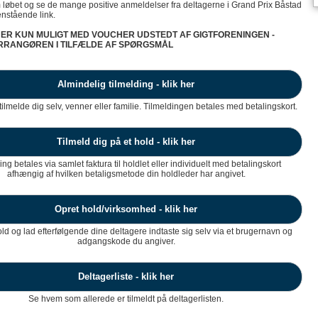
øbet og se de mange positive anmeldelser fra deltagerne i Grand Prix Båstad
nstående link.
 ER KUN MULIGT MED VOUCHER UDSTEDT AF GIGTFORENINGEN -
RRANGØREN I TILFÆLDE AF SPØRGSMÅL
Almindelig tilmelding - klik her
ilmelde dig selv, venner eller familie. Tilmeldingen betales med betalingskort.
Tilmeld dig på et hold - klik her
ing betales via samlet faktura til holdlet eller individuelt med betalingskort
afhængig af hvilken betaligsmetode din holdleder har angivet.
Opret hold/virksomhed - klik her
old og lad efterfølgende dine deltagere indtaste sig selv via et brugernavn og
adgangskode du angiver.
Deltagerliste - klik her
Se hvem som allerede er tilmeldt på deltagerlisten.