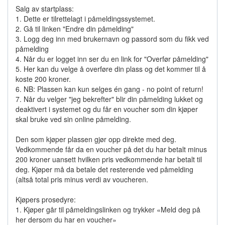
Salg av startplass:
1. Dette er tilrettelagt i påmeldingssystemet.
2. Gå til linken "Endre din påmelding"
3. Logg deg inn med brukernavn og passord som du fikk ved
påmelding
4. Når du er logget inn ser du en link for "Overfør påmelding"
5. Her kan du velge å overføre din plass og det kommer til å
koste 200 kroner.
6. NB: Plassen kan kun selges én gang - no point of return!
7. Når du velger "jeg bekrefter" blir din påmelding lukket og
deaktivert i systemet og du får en voucher som din kjøper
skal bruke ved sin online påmelding.
Den som kjøper plassen gjør opp direkte med deg.
Vedkommende får da en voucher på det du har betalt minus
200 kroner uansett hvilken pris vedkommende har betalt til
deg. Kjøper må da betale det resterende ved påmelding
(altså total pris minus verdi av voucheren.
Kjøpers prosedyre:
1. Kjøper går til påmeldingslinken og trykker «Meld deg på
her dersom du har en voucher»