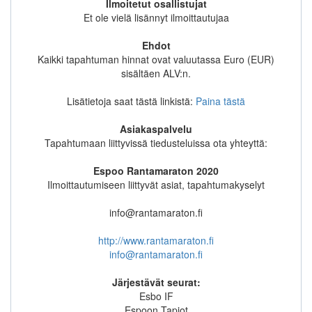
Ilmoitetut osallistujat
Et ole vielä lisännyt ilmoittautujaa
Ehdot
Kaikki tapahtuman hinnat ovat valuutassa Euro (EUR)
sisältäen ALV:n.
Lisätietoja saat tästä linkistä:
Paina tästä
Asiakaspalvelu
Tapahtumaan liittyvissä tiedusteluissa ota yhteyttä:
Espoo Rantamaraton 2020
Ilmoittautumiseen liittyvät asiat, tapahtumakyselyt
info@rantamaraton.fi
http://www.rantamaraton.fi
info@rantamaraton.fi
Järjestävät seurat:
Esbo IF
Espoon Tapiot