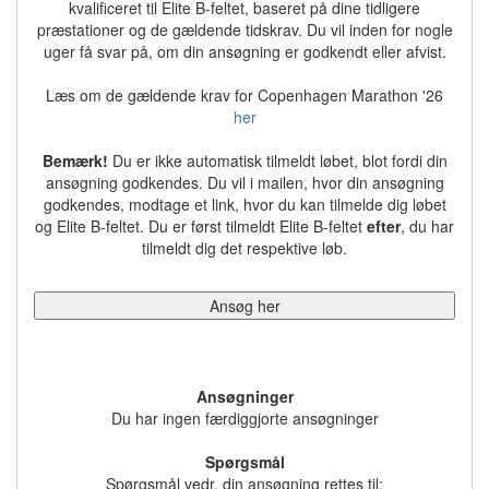
kvalificeret til Elite B-feltet, baseret på dine tidligere
præstationer og de gældende tidskrav. Du vil inden for nogle
uger få svar på, om din ansøgning er godkendt eller afvist.
Læs om de gældende krav for Copenhagen Marathon '26
her
Bemærk!
Du er ikke automatisk tilmeldt løbet, blot fordi din
ansøgning godkendes. Du vil i mailen, hvor din ansøgning
godkendes, modtage et link, hvor du kan tilmelde dig løbet
og Elite B-feltet. Du er først tilmeldt Elite B-feltet
efter
, du har
tilmeldt dig det respektive løb.
Ansøg her
Ansøgninger
Du har ingen færdiggjorte ansøgninger
Spørgsmål
Spørgsmål vedr. din ansøgning rettes til: