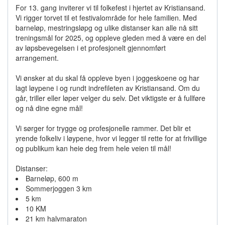
For 13. gang inviterer vi til folkefest i hjertet av Kristiansand.
Vi rigger torvet til et festivalområde for hele familien. Med
barneløp, mestringsløpg og ulike distanser kan alle nå sitt
treningsmål for 2025, og oppleve gleden med å være en del
av løpsbevegelsen i et profesjonelt gjennomført
arrangement.
Vi ønsker at du skal få oppleve byen i joggeskoene og har
lagt løypene i og rundt indrefileten av Kristiansand. Om du
går, triller eller løper velger du selv. Det viktigste er å fullføre
og nå dine egne mål!
Vi sørger for trygge og profesjonelle rammer. Det blir et
yrende folkeliv i løypene, hvor vi legger til rette for at frivillige
og publikum kan heie deg frem hele veien til mål!
Distanser:
Barneløp, 600 m
Sommerjoggen 3 km
5 km
10 KM
21 km halvmaraton