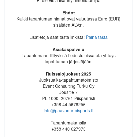
Et ole vielä lisännyt ilmoittautujaa
Ehdot
Kaikki tapahtuman hinnat ovat valuutassa Euro (EUR)
sisältäen ALV:n.
Lisätietoja saat tästä linkistä:
Paina tästä
Asiakaspalvelu
Tapahtumaan liittyvissä tiedusteluissa ota yhteys
tapahtuman järjestäjään:
Ruissalojuoksut 2025
Juoksuaika-tapahtumatoimisto
Event Consulting Turku Oy
Jousitie 7
PL 1000, 20761 Piispanristi
+358 44 5678256
info@paavonurmisports.fi
Tapahtumakanslia
+358 440 627973