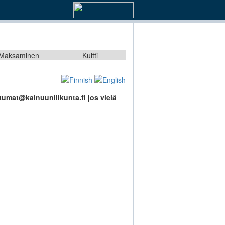
Maksaminen
Kuitti
tumat@kainuunliikunta.fi jos vielä