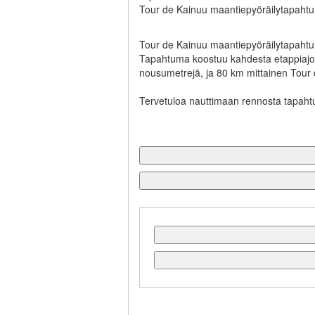
Tour de Kainuu maantiepyöräilytapaht
Tour de Kainuu maantiepyöräilytapaht
Tapahtuma koostuu kahdesta etappiajost
nousumetrejä, ja 80 km mittainen Tour de
Tervetuloa nauttimaan rennosta tapahtum