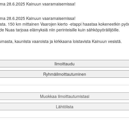
uma 28.6.2025 Kainuun vaaramaisemissa!
uma 28.6.2025 Kainuun vaaramaisemissa!
a. 150 km mittainen Vaarojen kierto -etappi haastaa kokeneetkin pyörä
 Nuas tarjoaa elämyksiä niin perinteisille kuin sähköpyöräilijöille.
asta, kauniista vaaroista ja kirkkaana loistavista Kainuun vesistä.
Ilmoittaudu
Ryhmäilmoittautuminen
Muokkaa ilmoittautumistasi
Lähtölista