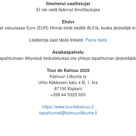
Ilmoitetut osallistujat
Et ole vielä lisännyt ilmoittautujaa
Ehdot
t valuutassa Euro (EUR) Hinnat eivät sisällä ALV:iä, koska järjestäjä ei 
Lisätietoja saat tästä linkistä:
Paina tästä
Asiakaspalvelu
apahtumaan liittyvissä tiedusteluissa ota yhteys tapahtuman järjestäjää
Tour de Kainuu 2025
Kainuun Liikunta ry
Urho Kekkosen katu 4 B, 1. krs
87100 Kajaani
+358 44 5325 920
https://www.tourdekainuu.fi
tapahtumat@kainuunliikunta.fi