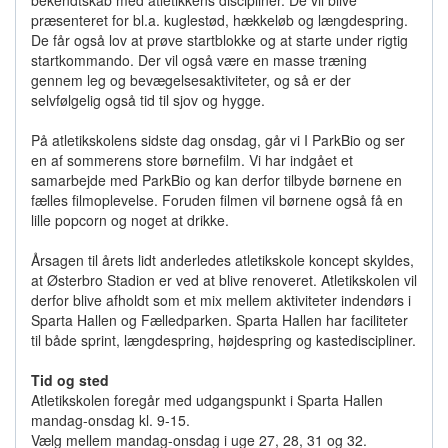
bekendtskab med atletikkens discipliner. De vil blive
præsenteret for bl.a. kuglestød, hækkeløb og længdespring.
De får også lov at prøve startblokke og at starte under rigtig
startkommando. Der vil også være en masse træning
gennem leg og bevægelsesaktiviteter, og så er der
selvfølgelig også tid til sjov og hygge.
På atletikskolens sidste dag onsdag, går vi I ParkBio og ser
en af sommerens store børnefilm. Vi har indgået et
samarbejde med ParkBio og kan derfor tilbyde børnene en
fælles filmoplevelse. Foruden filmen vil børnene også få en
lille popcorn og noget at drikke.
Årsagen til årets lidt anderledes atletikskole koncept skyldes,
at Østerbro Stadion er ved at blive renoveret. Atletikskolen vil
derfor blive afholdt som et mix mellem aktiviteter indendørs i
Sparta Hallen og Fælledparken. Sparta Hallen har faciliteter
til både sprint, længdespring, højdespring og kastediscipliner.
Tid og sted
Atletikskolen foregår med udgangspunkt i Sparta Hallen
mandag-onsdag kl. 9-15.
Vælg mellem mandag-onsdag i uge 27, 28, 31 og 32.