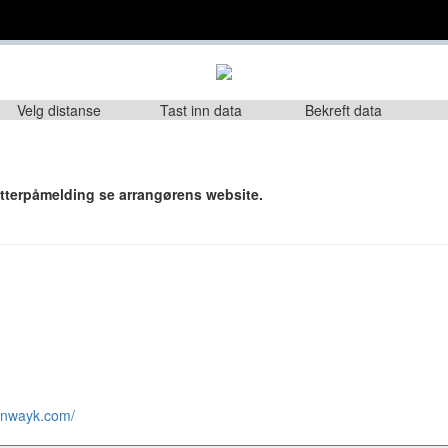
Velg distanse
Tast inn data
Bekreft data
etterpåmelding se arrangørens website.
unwayk.com/