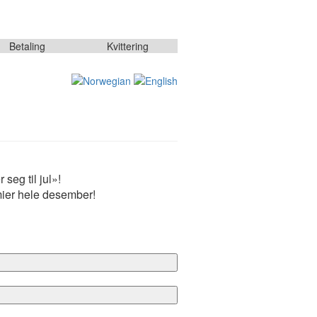
Betaling
Kvittering
eg til jul»!
mier hele desember!