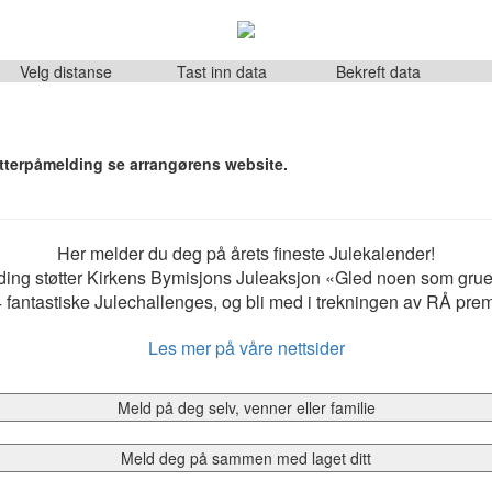
Velg distanse
Tast inn data
Bekreft data
etterpåmelding se arrangørens website.
Her melder du deg på årets fineste Julekalender!
ing støtter Kirkens Bymisjons Juleaksjon «Gled noen som gruer s
 fantastiske Julechallenges, og bli med i trekningen av RÅ pre
Les mer på våre nettsider
Meld på deg selv, venner eller familie
Meld deg på sammen med laget ditt