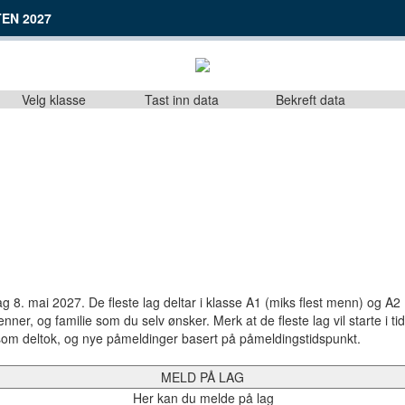
EN 2027
Velg klasse
Tast inn data
Bekreft data
 8. mai 2027. De fleste lag deltar i klasse A1 (miks flest menn) og A2 (
ner, og familie som du selv ønsker. Merk at de fleste lag vil starte i 
de som deltok, og nye påmeldinger basert på påmeldingstidspunkt.
MELD PÅ LAG
Her kan du melde på lag