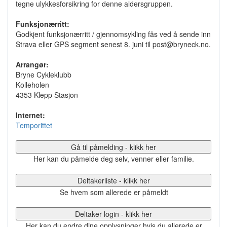
tegne ulykkesforsikring for denne aldersgruppen.
Funksjonærritt:
Godkjent funksjonærritt / gjennomsykling fås ved å sende inn
Strava eller GPS segment senest 8. juni til post@bryneck.no.
Arrangør:
Bryne Cykleklubb
Kolleholen
4353 Klepp Stasjon
Internet:
Temporittet
Gå til påmelding - klikk her
Her kan du påmelde deg selv, venner eller familie.
Deltakerliste - klikk her
Se hvem som allerede er påmeldt
Deltaker login - klikk her
Her kan du endre dine opplysninger hvis du allerede er