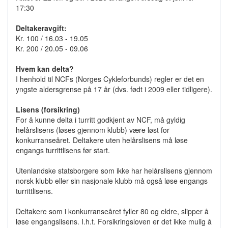
17:30
Deltakeravgift:
Kr. 100 / 16.03 - 19.05
Kr. 200 / 20.05 - 09.06
Hvem kan delta?
I henhold til NCFs (Norges Cykleforbunds) regler er det en
yngste aldersgrense på 17 år (dvs. født i 2009 eller tidligere).
Lisens (forsikring)
For å kunne delta i turritt godkjent av NCF, må gyldig
helårslisens (løses gjennom klubb) være løst for
konkurranseåret. Deltakere uten helårslisens må løse
engangs turrittlisens før start.
Utenlandske statsborgere som ikke har helårslisens gjennom
norsk klubb eller sin nasjonale klubb må også løse engangs
turrittlisens.
Deltakere som i konkurranseåret fyller 80 og eldre, slipper å
løse engangslisens. I.h.t. Forsikringsloven er det ikke mulig å