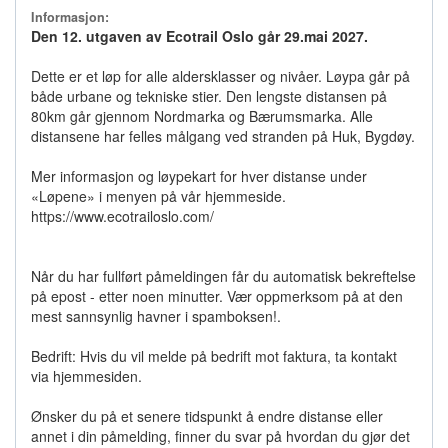
Informasjon:
Den 12. utgaven av Ecotrail Oslo går 29.mai 2027.
Dette er et løp for alle aldersklasser og nivåer. Løypa går på
både urbane og tekniske stier. Den lengste distansen på
80km går gjennom Nordmarka og Bærumsmarka. Alle
distansene har felles målgang ved stranden på Huk, Bygdøy.
Mer informasjon og løypekart for hver distanse under
«Løpene» i menyen på vår hjemmeside.
https://www.ecotrailoslo.com/
Når du har fullført påmeldingen får du automatisk bekreftelse
på epost - etter noen minutter. Vær oppmerksom på at den
mest sannsynlig havner i spamboksen!.
Bedrift: Hvis du vil melde på bedrift mot faktura, ta kontakt
via hjemmesiden.
Ønsker du på et senere tidspunkt å endre distanse eller
annet i din påmelding, finner du svar på hvordan du gjør det