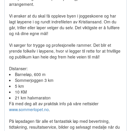
arrangement.
Vi ønsker at du skal få oppleve byen i joggeskoene og har
lagt løypene i og rundt indrefileten av Kristiansand. Om du
går, triller eller løper velger du selv. Det viktigste er å fullføre
og nå dine egne mål!
Vi sørger for trygge og profesjonelle rammer. Det blir et
yrende folkeliv i løypene, hvor vi legger til rette for at frivillige
og publikum kan heie deg frem hele veien til mål!
Distanser:
Barneløp, 600 m
Sommerjoggen 3 km
5 km
10 KM
21 km halvmaraton
Få med deg alt av praktisk info på våre nettsider
www.sommerlopet.no
.
På løpsdagen får alle et fantastisk løp med bevertning,
tidtakning, resultatservice, bilder og selvsagt medalje når du